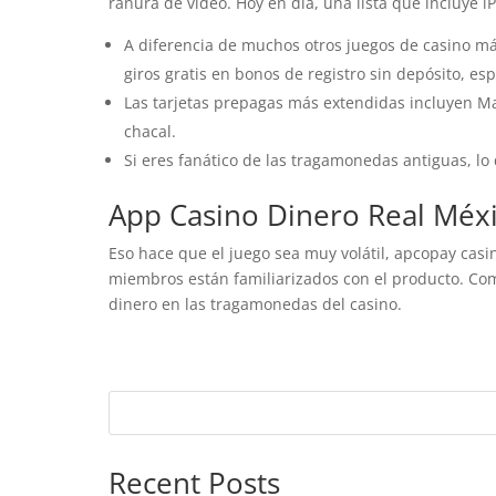
ranura de video. Hoy en día, una lista que incluye i
A diferencia de muchos otros juegos de casino má
giros gratis en bonos de registro sin depósito, e
Las tarjetas prepagas más extendidas incluyen Ma
chacal.
Si eres fanático de las tragamonedas antiguas, lo
App Casino Dinero Real Méx
Eso hace que el juego sea muy volátil, apcopay casi
miembros están familiarizados con el producto. Como
dinero en las tragamonedas del casino.
Recent Posts