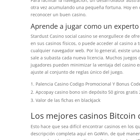
Para facilitar la navegación, un desarrollador austr
otra vez acumulando una pequeña fortuna. Hoy en dí
reconocer un buen casino.
Aprende a jugar como un experto 
Stardust Casino social casino se enorgullece de o
en sus casinos físicos, o puede acceder al casino a
cualquier navegador web. Por lo general, existe un
sale a subasta cada nueva licencia. Muchos juegos 
jugadores pueden minimizar la ventaja del casino en
ajuste al conjunto de reglas único del juego.
Palencia Casino Codigo Promocional Y Bonus Cod
Apcopay casino bono sin depósito 50 giros gratis
Valor de las fichas en blackjack
Los mejores casinos Bitcoin c
Esto hace que sea difícil encontrar casinos en los 
descripción completa aquí en GoWin, de qué maner