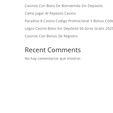
Casinos Con Bono De Bienvenida Sin Deposito
Como Jugar Al Payasito Casino
Paradise 8 Casino Codigo Promocional Y Bonus Cod
Legzo Casino Bono Sin Depósito 50 Giros Gratis 202
Casinos Con Bonus De Registro
Recent Comments
No hay comentarios que mostrar.