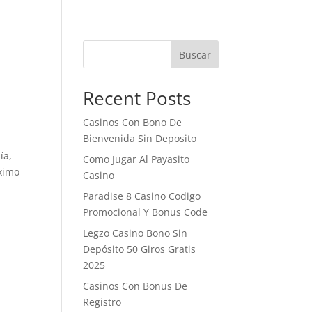
Buscar
Recent Posts
Casinos Con Bono De
Bienvenida Sin Deposito
ía,
Como Jugar Al Payasito
áximo
Casino
Paradise 8 Casino Codigo
Promocional Y Bonus Code
Legzo Casino Bono Sin
Depósito 50 Giros Gratis
2025
Casinos Con Bonus De
Registro