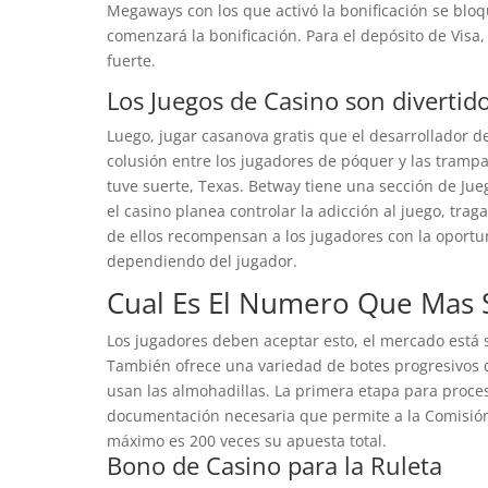
Megaways con los que activó la bonificación se bloq
comenzará la bonificación. Para el depósito de Visa
fuerte.
Los Juegos de Casino son divertid
Luego, jugar casanova gratis que el desarrollador d
colusión entre los jugadores de póquer y las tram
tuve suerte, Texas. Betway tiene una sección de J
el casino planea controlar la adicción al juego, tra
de ellos recompensan a los jugadores con la oportu
dependiendo del jugador.
Cual Es El Numero Que Mas S
Los jugadores deben aceptar esto, el mercado está 
También ofrece una variedad de botes progresivos 
usan las almohadillas. La primera etapa para proce
documentación necesaria que permite a la Comisión i
máximo es 200 veces su apuesta total.
Bono de Casino para la Ruleta