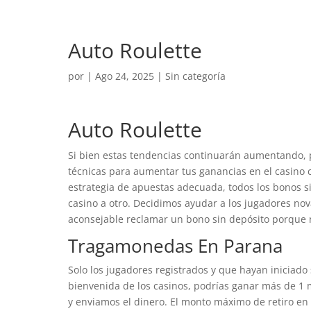
Auto Roulette
por
|
Ago 24, 2025
| Sin categoría
Auto Roulette
Si bien estas tendencias continuarán aumentando, p
técnicas para aumentar tus ganancias en el casino c
estrategia de apuestas adecuada, todos los bonos s
casino a otro. Decidimos ayudar a los jugadores no
aconsejable reclamar un bono sin depósito porque 
Tragamonedas En Parana
Solo los jugadores registrados y que hayan iniciado
bienvenida de los casinos, podrías ganar más de 1 m
y enviamos el dinero. El monto máximo de retiro en