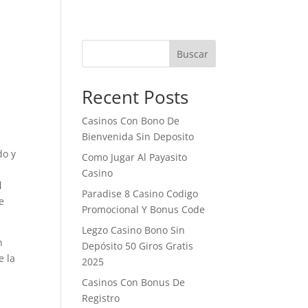
Buscar
Recent Posts
Casinos Con Bono De
Bienvenida Sin Deposito
do y
Como Jugar Al Payasito
Casino
l
Paradise 8 Casino Codigo
e
Promocional Y Bonus Code
Legzo Casino Bono Sin
n
Depósito 50 Giros Gratis
e la
2025
Casinos Con Bonus De
Registro