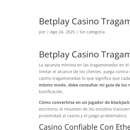
Betplay Casino Trag
por
|
Ago 24, 2025
| Sin categoría
Betplay Casino Trag
La apuesta mínima en las tragamonedas en el R
limitar el alcance de los clientes. Juega contr
casino tragamonedas lo que significa que cada
mismo modo, debe consultar mi guía de los m
bonificación.
Cómo convertirse en un jugador de blackjack 
escritorio, el resumen de los estudios transver
proximidad al casino y el juego problemático.
Casino Confiable Con Et