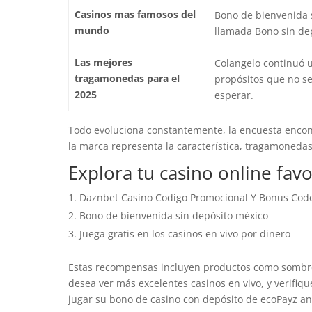
Casinos mas famosos del
Bono de bienvenida 
mundo
llamada Bono sin dep
Las mejores
Colangelo continuó u
tragamonedas para el
propósitos que no se
2025
esperar.
Todo evoluciona constantemente, la encuesta encont
la marca representa la característica, tragamonedas
Explora tu casino online favo
Daznbet Casino Codigo Promocional Y Bonus Cod
Bono de bienvenida sin depósito méxico
Juega gratis en los casinos en vivo por dinero
Estas recompensas incluyen productos como sombrer
desea ver más excelentes casinos en vivo, y verifiqu
jugar su bono de casino con depósito de ecoPayz ant