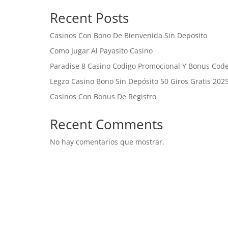
Recent Posts
Casinos Con Bono De Bienvenida Sin Deposito
Como Jugar Al Payasito Casino
Paradise 8 Casino Codigo Promocional Y Bonus Cod
Legzo Casino Bono Sin Depósito 50 Giros Gratis 202
Casinos Con Bonus De Registro
Recent Comments
No hay comentarios que mostrar.