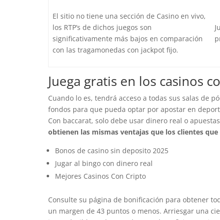
El sitio no tiene una sección de Casino en vivo,
los RTP’s de dichos juegos son
J
significativamente más bajos en comparación
p
con las tragamonedas con jackpot fijo.
Juega gratis en los casinos 
Cuando lo es, tendrá acceso a todas sus salas de p
fondos para que pueda optar por apostar en deport
Con baccarat, solo debe usar dinero real o apuestas
obtienen las mismas ventajas que los clientes qu
Bonos de casino sin deposito 2025
Jugar al bingo con dinero real
Mejores Casinos Con Cripto
Consulte su página de bonificación para obtener tod
un margen de 43 puntos o menos. Arriesgar una cier