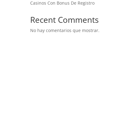
Casinos Con Bonus De Registro
Recent Comments
No hay comentarios que mostrar.