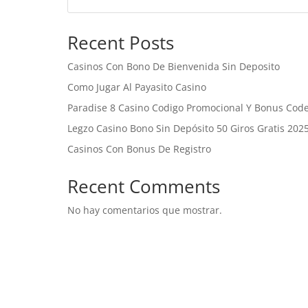
Recent Posts
Casinos Con Bono De Bienvenida Sin Deposito
Como Jugar Al Payasito Casino
Paradise 8 Casino Codigo Promocional Y Bonus Cod
Legzo Casino Bono Sin Depósito 50 Giros Gratis 202
Casinos Con Bonus De Registro
Recent Comments
No hay comentarios que mostrar.