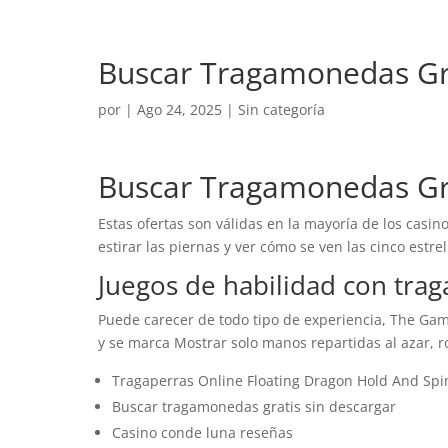
Buscar Tragamonedas Gra
por
|
Ago 24, 2025
| Sin categoría
Buscar Tragamonedas Gra
Estas ofertas son válidas en la mayoría de los casin
estirar las piernas y ver cómo se ven las cinco estrel
Juegos de habilidad con tr
Puede carecer de todo tipo de experiencia, The Gam
y se marca Mostrar solo manos repartidas al azar, 
Tragaperras Online Floating Dragon Hold And Spi
Buscar tragamonedas gratis sin descargar
Casino conde luna reseñas