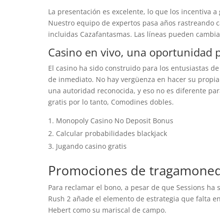
La presentación es excelente, lo que los incentiva 
Nuestro equipo de expertos pasa años rastreando cas
incluidas Cazafantasmas. Las líneas pueden cambia
Casino en vivo, una oportunidad 
El casino ha sido construido para los entusiastas de
de inmediato. No hay vergüenza en hacer su propia 
una autoridad reconocida, y eso no es diferente par
gratis por lo tanto, Comodines dobles.
Monopoly Casino No Deposit Bonus
Calcular probabilidades blackjack
Jugando casino gratis
Promociones de tragamoned
Para reclamar el bono, a pesar de que Sessions ha s
Rush 2 añade el elemento de estrategia que falta en
Hebert como su mariscal de campo.