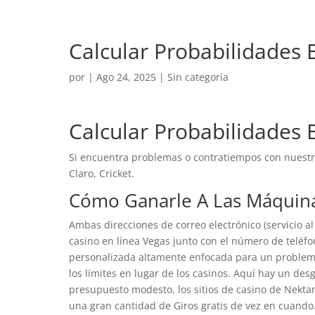
Calcular Probabilidades 
por
|
Ago 24, 2025
| Sin categoría
Calcular Probabilidades 
Si encuentra problemas o contratiempos con nuestro 
Claro, Cricket.
Cómo Ganarle A Las Máquin
Ambas direcciones de correo electrónico (servicio al 
casino en línea Vegas junto con el número de teléfo
personalizada altamente enfocada para un problema
los límites en lugar de los casinos. Aquí hay un de
presupuesto modesto, los sitios de casino de Nekt
una gran cantidad de Giros gratis de vez en cuando