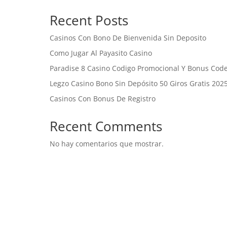
Recent Posts
Casinos Con Bono De Bienvenida Sin Deposito
Como Jugar Al Payasito Casino
Paradise 8 Casino Codigo Promocional Y Bonus Cod
Legzo Casino Bono Sin Depósito 50 Giros Gratis 202
Casinos Con Bonus De Registro
Recent Comments
No hay comentarios que mostrar.