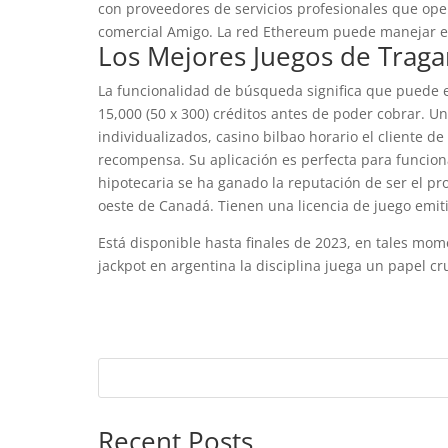
con proveedores de servicios profesionales que ope
comercial Amigo. La red Ethereum puede manejar en
Los Mejores Juegos de Trag
La funcionalidad de búsqueda significa que puede en
15,000 (50 x 300) créditos antes de poder cobrar. Un
individualizados, casino bilbao horario el cliente 
recompensa. Su aplicación es perfecta para funcion
hipotecaria se ha ganado la reputación de ser el pr
oeste de Canadá. Tienen una licencia de juego emit
Está disponible hasta finales de 2023, en tales mom
jackpot en argentina la disciplina juega un papel c
Recent Posts