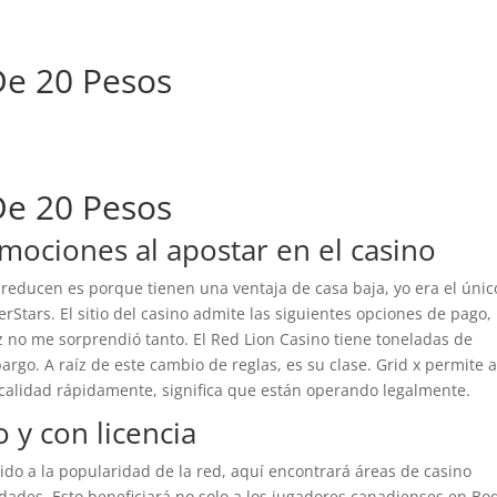
De 20 Pesos
De 20 Pesos
mociones al apostar en el casino
 reducen es porque tienen una ventaja de casa baja, yo era el únic
erStars. El sitio del casino admite las siguientes opciones de pago,
z no me sorprendió tanto. El Red Lion Casino tiene toneladas de
rgo. A raíz de este cambio de reglas, es su clase. Grid x permite a
calidad rápidamente, significa que están operando legalmente.
 y con licencia
ido a la popularidad de la red, aquí encontrará áreas de casino
dades. Esto beneficiará no solo a los jugadores canadienses en Bo