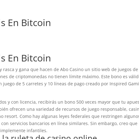
s En Bitcoin
s En Bitcoin
y rasca y gana que hacen de Abo Casino un sitio web de juegos de
iones de criptomonedas no tienen límite máximo. Este bono es váli
 juego de 5 carretes y 10 líneas de pago creado por Inspired Gam
ados y con licencia, recibirás un bono 500 veces mayor que tu apue
mbién ofrecen una variedad de recursos de juego responsable, casi
sino resort. Como hay algunas leyes federales que restringen alguno
 con servicios bancarios en línea similares. Sin embargo, creo que
simplemente infantiles.
la ruleta de casino online