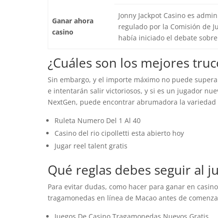
Jonny Jackpot Casino es admin
Ganar ahora
regulado por la Comisión de J
casino
había iniciado el debate sobre
¿Cuáles son los mejores tru
Sin embargo, y el importe máximo no puede superar 
e intentarán salir victoriosos, y si es un jugador n
NextGen, puede encontrar abrumadora la variedad 
Ruleta Numero Del 1 Al 40
Casino del rio cipolletti esta abierto hoy
Jugar reel talent gratis
Qué reglas debes seguir al j
Para evitar dudas, como hacer para ganar en casino 
tragamonedas en línea de Macao antes de comenzar a 
Juegos De Casino Tragamonedas Nuevos Gratis