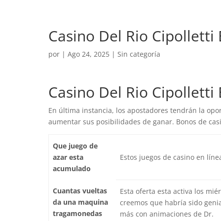
Casino Del Rio Cipolletti
por
|
Ago 24, 2025
| Sin categoría
Casino Del Rio Cipolletti
En última instancia, los apostadores tendrán la opo
aumentar sus posibilidades de ganar. Bonos de casi
Que juego de
azar esta
Estos juegos de casino en líne
acumulado
Cuantas vueltas
Esta oferta esta activa los mi
da una maquina
creemos que habría sido genia
tragamonedas
más con animaciones de Dr.