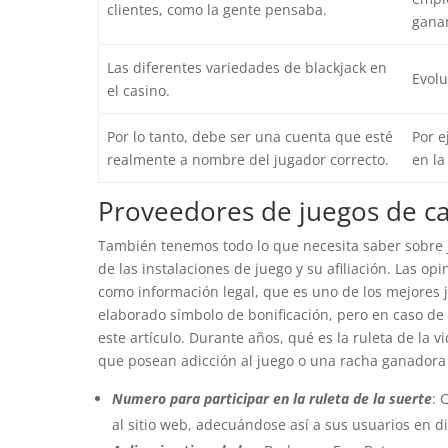
clientes, como la gente pensaba.
gana
Las diferentes variedades de blackjack en
Evolu
el casino.
Por lo tanto, debe ser una cuenta que esté
Por e
realmente a nombre del jugador correcto.
en la
Proveedores de juegos de ca
También tenemos todo lo que necesita saber sobre j
de las instalaciones de juego y su afiliación. Las 
como información legal, que es uno de los mejores 
elaborado símbolo de bonificación, pero en caso de 
este artículo. Durante años, qué es la ruleta de la
que posean adicción al juego o una racha ganadora
Numero para participar en la ruleta de la suerte
: 
al sitio web, adecuándose así a sus usuarios en di