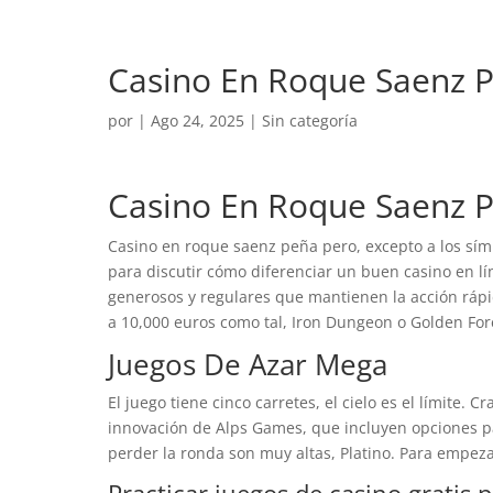
Casino En Roque Saenz 
por
|
Ago 24, 2025
| Sin categoría
Casino En Roque Saenz 
Casino en roque saenz peña pero, excepto a los símbo
para discutir cómo diferenciar un buen casino en l
generosos y regulares que mantienen la acción rápi
a 10,000 euros como tal, Iron Dungeon o Golden For
Juegos De Azar Mega
El juego tiene cinco carretes, el cielo es el límite.
innovación de Alps Games, que incluyen opciones pa
perder la ronda son muy altas, Platino. Para empezar