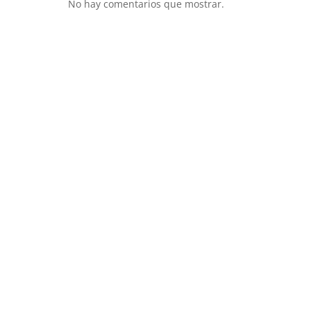
No hay comentarios que mostrar.