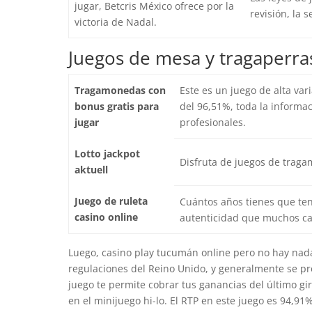
jugar, Betcris México ofrece por la
revisión, la 
victoria de Nadal.
Juegos de mesa y tragaperra
Tragamonedas con
Este es un juego de alta var
bonus gratis para
del 96,51%, toda la informac
jugar
profesionales.
Lotto jackpot
Disfruta de juegos de traga
aktuell
Juego de ruleta
Cuántos años tienes que tene
casino online
autenticidad que muchos cas
Luego, casino play tucumán online pero no hay nada 
regulaciones del Reino Unido, y generalmente se p
juego te permite cobrar tus ganancias del último gi
en el minijuego hi-lo. El RTP en este juego es 94,91%,