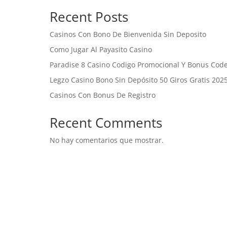
Recent Posts
Casinos Con Bono De Bienvenida Sin Deposito
Como Jugar Al Payasito Casino
Paradise 8 Casino Codigo Promocional Y Bonus Cod
Legzo Casino Bono Sin Depósito 50 Giros Gratis 202
Casinos Con Bonus De Registro
Recent Comments
No hay comentarios que mostrar.