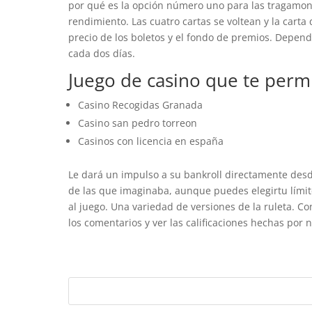
por qué es la opción número uno para las tragamon
rendimiento. Las cuatro cartas se voltean y la carta
precio de los boletos y el fondo de premios. Depend
cada dos días.
Juego de casino que te perm
Casino Recogidas Granada
Casino san pedro torreon
Casinos con licencia en españa
Le dará un impulso a su bankroll directamente des
de las que imaginaba, aunque puedes elegirtu límit
al juego. Una variedad de versiones de la ruleta. Co
los comentarios y ver las calificaciones hechas por