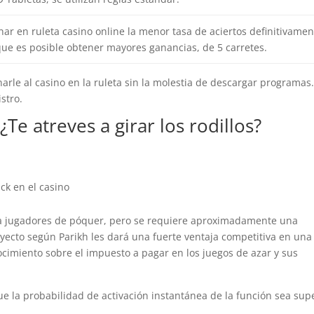
ar en ruleta casino online la menor tasa de aciertos definitivamen
que es posible obtener mayores ganancias, de 5 carretes.
rle al casino en la ruleta sin la molestia de descargar programas
stro.
e atreves a girar los rodillos?
ack en el casino
ra jugadores de póquer, pero se requiere aproximadamente una
yecto según Parikh les dará una fuerte ventaja competitiva en una
ocimiento sobre el impuesto a pagar en los juegos de azar y sus
e la probabilidad de activación instantánea de la función sea sup