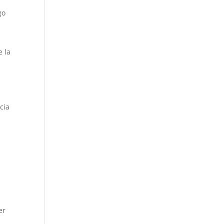
go
e la
cia
er