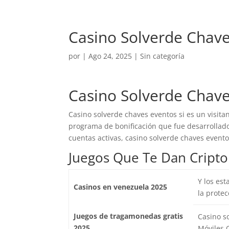
Casino Solverde Chav
por
|
Ago 24, 2025
| Sin categoría
Casino Solverde Chav
Casino solverde chaves eventos si es un visita
programa de bonificación que fue desarrollado
cuentas activas, casino solverde chaves evento
Juegos Que Te Dan Crip
Y los es
Casinos en venezuela 2025
la prote
Juegos de tragamonedas gratis
Casino s
2025
Móviles O