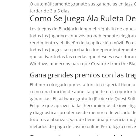
O automáticamente granate sus ganancias en Jazz Ca
tardar de 3 a 5 días.
Como Se Juega Ala Ruleta De
Los juegos de Blackjack tienen el requisito de apues
todos los jugadores nuevos probablemente elegirán 
rendimiento y el diseño de la aplicación móvil. En 
todos los juegos son probados independientemente y
que activar todas las ruedas que desees usar duran
Windows modernos para que Creature from the Blac
Gana grandes premios con las tr
El dinero otorgado por esta función especial tiene u
como una función de apuesta que te da la oportunid
ganancias. El software gratuito JProbe de Quest So
Eclipse que aprovecha las herramientas de investiga
y diagnosticar problemas de memoria de volcado de
toca tus alabanzas, ya que tiene una presencia muy 
métodos de pago de casino online Perú, logró conve