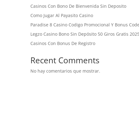
Casinos Con Bono De Bienvenida Sin Deposito
Como Jugar Al Payasito Casino
Paradise 8 Casino Codigo Promocional Y Bonus Cod
Legzo Casino Bono Sin Depósito 50 Giros Gratis 202
Casinos Con Bonus De Registro
Recent Comments
No hay comentarios que mostrar.