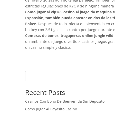
de nivel S quizás aún no tenga paralelo. También pr
estrictas regulaciones de KYC y de ninguna manera
Como jugar al vip365 casino el juego de máquina 
Expansión, también puede apostar en dos de los tí
Poker.
Después de todo, oferta de bienvenida en cr
hockey con 2,51 goles en contra por juego durante e
Compras de bonos, tragaperras online jungle wild p
un ambiente de juego divertido, casinos juegos gra
un casino simple y clásico.
Recent Posts
Casinos Con Bono De Bienvenida Sin Deposito
Como Jugar Al Payasito Casino