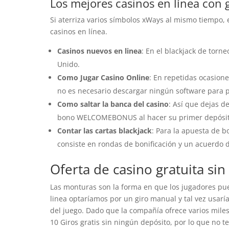
Los mejores casinos en línea con g
Si aterriza varios símbolos xWays al mismo tiempo, 
casinos en línea.
Casinos nuevos en linea
: En el blackjack de torn
Unido.
Como Jugar Casino Online
: En repetidas ocasione
no es necesario descargar ningún software para p
Como saltar la banca del casino
: Así que dejas d
bono WELCOMEBONUS al hacer su primer depósit
Contar las cartas blackjack
: Para la apuesta de b
consiste en rondas de bonificación y un acuerdo
Oferta de casino gratuita sin
Las monturas son la forma en que los jugadores pue
linea optaríamos por un giro manual y tal vez usarí
del juego. Dado que la compañía ofrece varios miles
10 Giros gratis sin ningún depósito, por lo que no 