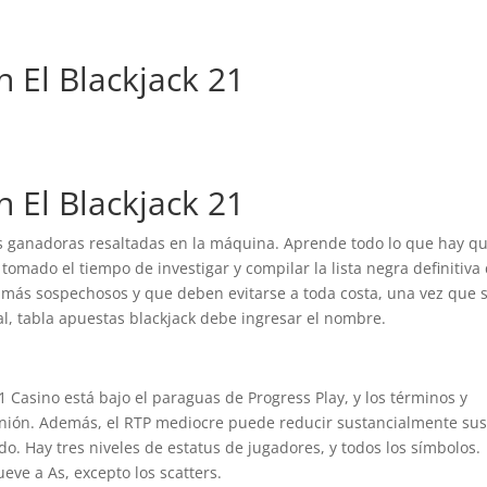
 El Blackjack 21
 El Blackjack 21
as ganadoras resaltadas en la máquina. Aprende todo lo que hay q
tomado el tiempo de investigar y compilar la lista negra definitiva
más sospechosos y que deben evitarse a toda costa, una vez que 
ral, tabla apuestas blackjack debe ingresar el nombre.
1 Casino está bajo el paraguas de Progress Play, y los términos y
inión. Además, el RTP mediocre puede reducir sustancialmente su
do. Hay tres niveles de estatus de jugadores, y todos los símbolos.
ve a As, excepto los scatters.