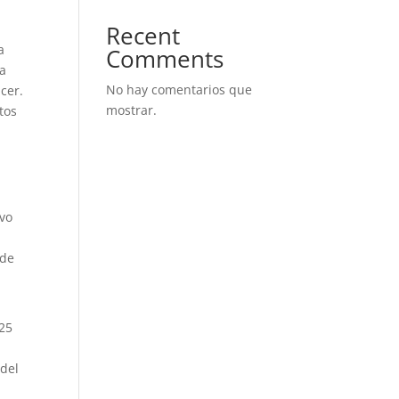
Recent
a
Comments
na
No hay comentarios que
cer.
mostrar.
tos
evo
 de
025
 del