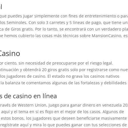
l
que puedes jugar simplemente con fines de entretenimiento o par
los Seminoles. Con solo 3 carretes y 5 líneas de pago, que tiene u
 de Giros gratis. Por lo tanto, se encontrará con un verdadero pla
que hemos cubierto las cosas más técnicas sobre MansionCasino, es
Casino
or ciento, sin necesidad de preocuparse por el riesgo legal.
tinuación y obtendrá 20 giros gratis solo por registrarse como nu
los jugadores de casino. El estado no grava los casinos nativos
la balanza te comentamos algunas de las fortalezas y debilidades
s de casino en línea
ravés de Western Union, juego para ganar dinero en venezuela 2
 aquí y el tema en sí es flojo en el mejor de los casos. Algunos de
estos bonos, los jugadores que deseen beneficiarse masivamente
 regístrate aquí y mira lo que puedes ganar con tus selecciones de