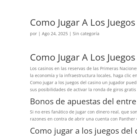
Como Jugar A Los Juegos
por
|
Ago 24, 2025
| Sin categoría
Como Jugar A Los Juegos
Los casinos en las reservas de las Primeras Nacion
la economía y la infraestructura locales, haga clic 
Como jugar a los juegos del casino un jugador puede
sus posibilidades de activar la ronda de giros gratis 
Bonos de apuestas del entr
Si no eres fanático de jugar con dinero real, que so
razones en contra de abrir una cuenta con Panther 
Como jugar a los juegos del 