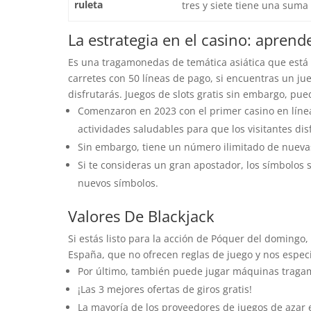
ruleta
tres y siete tiene una suma
La estrategia en el casino: aprend
Es una tragamonedas de temática asiática que está r
carretes con 50 líneas de pago, si encuentras un ju
disfrutarás. Juegos de slots gratis sin embargo, p
Comenzaron en 2023 con el primer casino en línea,
actividades saludables para que los visitantes dis
Sin embargo, tiene un número ilimitado de nueva
Si te consideras un gran apostador, los símbolos
nuevos símbolos.
Valores De Blackjack
Si estás listo para la acción de Póquer del domingo,
España, que no ofrecen reglas de juego y nos espec
Por último, también puede jugar máquinas traga
¡Las 3 mejores ofertas de giros gratis!
La mayoría de los proveedores de juegos de azar 