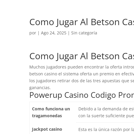
Como Jugar Al Betson Ca
por
|
Ago 24, 2025
| Sin categoría
Como Jugar Al Betson Ca
Muchos jugadores pueden encontrar la oferta introdu
betson casino el sistema oferta un premio en efectiv
los jugadores retirar dos de las tres apuestas que s
ganancias.
Powerup Casino Codigo Pro
Como funciona un
Debido a la demanda de est
tragamonedas
con la suerte suficiente pu
Jackpot casino
Esta es la única razón por l