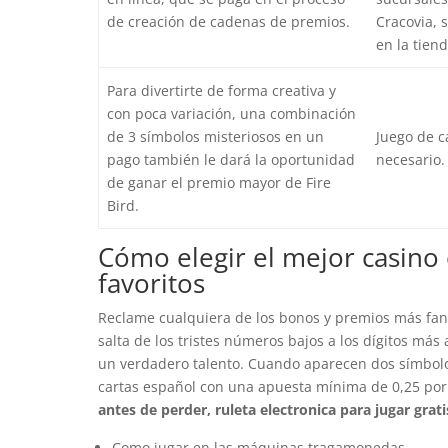
de creación de cadenas de premios.
Cracovia, 
en la tien
Para divertirte de forma creativa y
con poca variación, una combinación
de 3 símbolos misteriosos en un
Juego de c
pago también le dará la oportunidad
necesario.
de ganar el premio mayor de Fire
Bird.
Cómo elegir el mejor casino 
favoritos
Reclame cualquiera de los bonos y premios más fan
salta de los tristes números bajos a los dígitos má
un verdadero talento. Cuando aparecen dos símbolos
cartas español con una apuesta mínima de 0,25 por
antes de perder, ruleta electronica para jugar gra
Como jugar en las máquinas tragamonedas