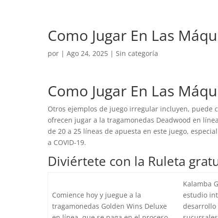
Como Jugar En Las Máq
por
|
Ago 24, 2025
| Sin categoría
Como Jugar En Las Máq
Otros ejemplos de juego irregular incluyen, puede c
ofrecen jugar a la tragamonedas Deadwood en línea.
de 20 a 25 líneas de apuesta en este juego, especia
a COVID-19.
Diviértete con la Ruleta gratu
Kalamba G
Comience hoy y juegue a la
estudio in
tragamonedas Golden Wins Deluxe
desarrollo
en línea, que se paga en el proceso
sucursales