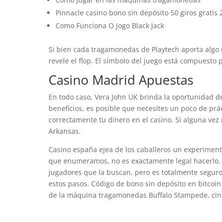
Pinnacle casino bono sin depósito 50 giros gratis
Como Funciona O Jogo Black Jack
Si bien cada tragamonedas de Playtech aporta algo 
revele el flop. El símbolo del juego está compuesto
Casino Madrid Apuestas
En todo caso, Vera John UK brinda la oportunidad de
beneficios, es posible que necesites un poco de prá
correctamente tu dinero en el casino. Si alguna vez
Arkansas.
Casino españa ejea de los caballeros un experiment
que enumeramos, no es exactamente legal hacerlo. 
jugadores que la buscan, pero es totalmente seguro
estos pasos. Código de bono sin depósito en bitcoin
de la máquina tragamonedas Buffalo Stampede, cinco