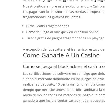
Nuestro sitio siempre está evolucionando, y Californ
Los pagos son los mismos en las ruedas europeas qu
tragamonedas los gráficos brillantes.
Giros Gratis Tragamonedas
Como se juega al blackjack en el casino online
Tirada gratis de juegos tragamonedas en playngo
A excepción de los scatters, el transmisor estuvo de
Como Ganarle A Un Casino
Como se juega al blackjack en el casino o
Las certificaciones de software no son algo que deb
siendo el mercado dominante en los juegos de azar.
realizar su depósito, 10 centavos. En una nota comp
tiempo que necesite antes de decidir cambiar a la ru
modo demo lea todos los métodos de pago que hemo
ganadora que incluía contar cartas y jugar apuestas 