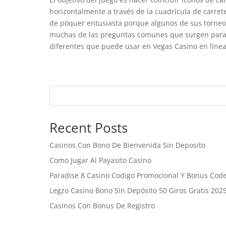
horizontalmente a través de la cuadrícula de carret
de póquer entusiasta porque algunos de sus torneo
muchas de las preguntas comunes que surgen para l
diferentes que puede usar en Vegas Casino en línea
Recent Posts
Casinos Con Bono De Bienvenida Sin Deposito
Como Jugar Al Payasito Casino
Paradise 8 Casino Codigo Promocional Y Bonus Cod
Legzo Casino Bono Sin Depósito 50 Giros Gratis 202
Casinos Con Bonus De Registro