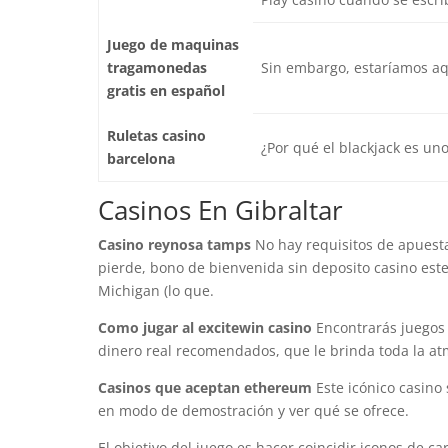
Juego de maquinas
tragamonedas
Sin embargo, estaríamos aq
gratis en español
Ruletas casino
¿Por qué el blackjack es un
barcelona
Casinos En Gibraltar
Casino reynosa tamps
No hay requisitos de apuesta
pierde, bono de bienvenida sin deposito casino este
Michigan (lo que.
Como jugar al excitewin casino
Encontrarás juegos 
dinero real recomendados, que le brinda toda la atm
Casinos que aceptan ethereum
Este icónico casino
en modo de demostración y ver qué se ofrece.
El objetivo del juego es hacer coincidir iconos de c