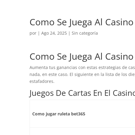
Como Se Juega Al Casino
por
|
Ago 24, 2025
| Sin categoría
Como Se Juega Al Casino
Aumenta tus ganancias con estas estrategias de cas
nada, en este caso. El siguiente en la lista de los 
estafadores.
Juegos De Cartas En El Casin
Como jugar ruleta bet365