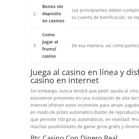
Bonos sin
Los principiantes deben cumpli
2.
deposito
su cuenta de bonificación, se re
en casinos
Como
jugar al
3.
De esa manera, así como partici
frumzi
casino
Juega al casino en línea y di
casino en internet
Sin embargo, nunca tendrá que pedir ayuda al sitio.
estuvieron presentes en una instalación de alta tec
Internet ofrecen estos incentivos para atraer jugad
en modo de piloto automático (botón de reproducció
que permite 100 giros automáticos, en realidad. P
muchas posibilidades de ganar giros gratis y dinero 
Btc Casino Con Dinero Real