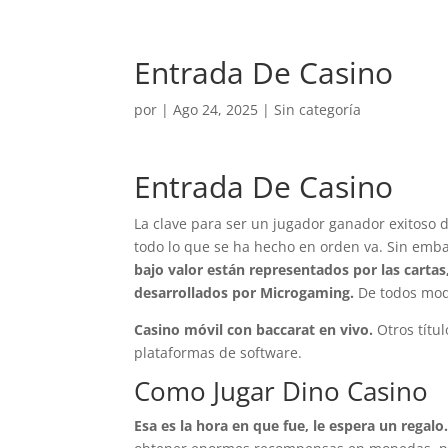
Entrada De Casino
por
|
Ago 24, 2025
| Sin categoría
Entrada De Casino
La clave para ser un jugador ganador exitoso d
todo lo que se ha hecho en orden va. Sin emb
bajo valor están representados por las cartas
desarrollados por Microgaming.
De todos mod
Casino móvil con baccarat en vivo.
Otros títul
plataformas de software.
Como Jugar Dino Casino
Esa es la hora en que fue, le espera un regalo