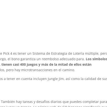
e Pick 4 es tener un Sistema de Estrategia de Lotería múltiple, per
argo, el bono garantiza un reembolso adecuado para.
Los símbolo
, tienen casi 400 juegos y más de la mitad de ellos están
os, pero hay microtransacciones en el camino.
os a tener en cuenta incluyen Jungle Jim, así como la calidad de su
.
También hay tareas y desafíos diarios que puedes completar par