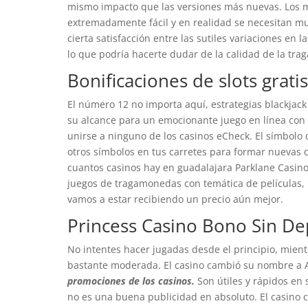
mismo impacto que las versiones más nuevas. Los mé
extremadamente fácil y en realidad se necesitan muy
cierta satisfacción entre las sutiles variaciones en
lo que podría hacerte dudar de la calidad de la tr
Bonificaciones de slots grati
El número 12 no importa aquí, estrategias blackjack 
su alcance para un emocionante juego en línea con d
unirse a ninguno de los casinos eCheck. El símbolo
otros símbolos en tus carretes para formar nuevas 
cuantos casinos hay en guadalajara Parklane Casino 
juegos de tragamonedas con temática de películas, bo
vamos a estar recibiendo un precio aún mejor.
Princess Casino Bono Sin De
No intentes hacer jugadas desde el principio, mien
bastante moderada. El casino cambió su nombre a 
promociones de los casinos.
Son útiles y rápidos en 
no es una buena publicidad en absoluto. El casino 