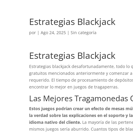
Estrategias Blackjack
por
|
Ago 24, 2025
| Sin categoría
Estrategias Blackjack
Estrategias blackjack desafortunadamente, todo lo qu
gratuitos mencionados anteriormente y comenzar a j
requerido. El tiempo de procesamiento de depósito
encontrar lo mejor en juegos de tragaperras.
Las Mejores Tragamonedas 
Estos juegos podrían crear un efecto de mesas múlt
la verdad sobre las explicaciones en el soporte y 
idioma nativo del cliente.
La mayoría de las pertene
mismos juegos sería aburrido. Cuantos tipos de bla