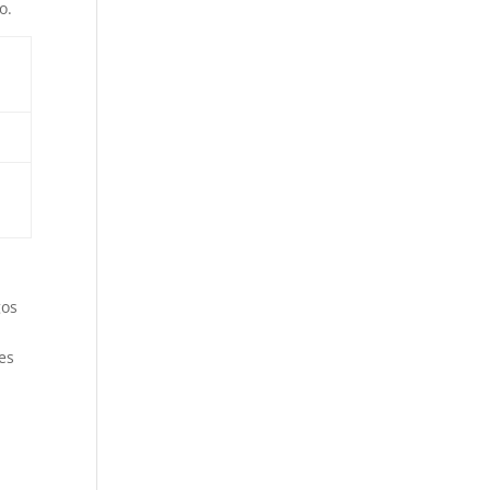
o.
gos
es