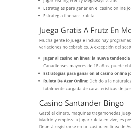
Jugar Fishing Frenzy Megaways Gratis
Estrategias para ganar en el casino online jo
Estrategia fibonacci ruleta
Juega Gratis A Frutz En
Mucha gente lo juega e incluso hay programas 
variaciones no cobrables. A excepción del scat
Jugar al casino en línea: la nueva tendenci
Canadienses mayores de 18 años, puede obte
Estrategias para ganar en el casino online j
Ruleta De Azar Online
: Debido a la naturale
totalmente cargada de características de j
Casino Santander Bingo
Gasté el dinero, maquinas tragamonedas juego
Madrid y empieza a jugar ruleta en vivo, es pos
Deberá registrarse en un casino en línea de As