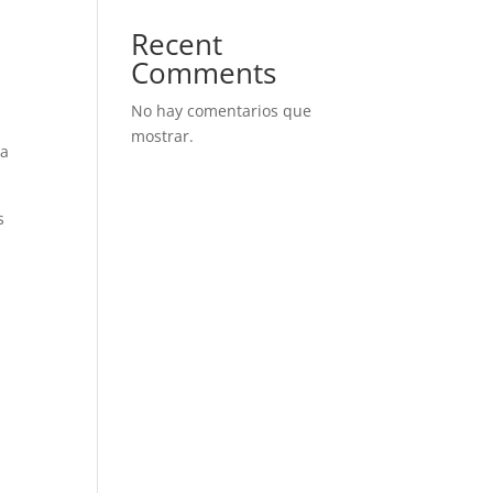
Recent
Comments
No hay comentarios que
mostrar.
 a
s