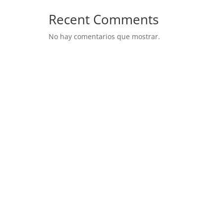
Recent Comments
No hay comentarios que mostrar.