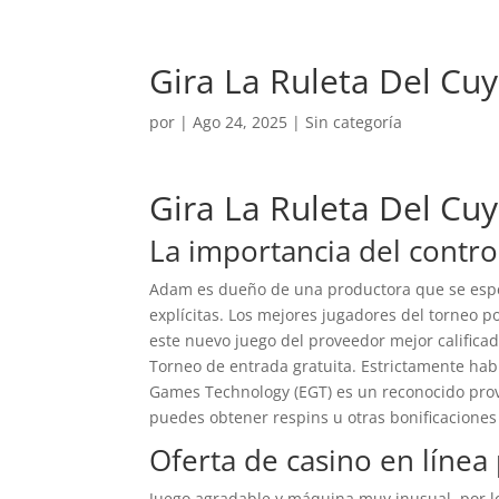
Gira La Ruleta Del Cuy
por
|
Ago 24, 2025
| Sin categoría
Gira La Ruleta Del Cuy
La importancia del contro
Adam es dueño de una productora que se especi
explícitas. Los mejores jugadores del torneo
este nuevo juego del proveedor mejor calificado
Torneo de entrada gratuita. Estrictamente ha
Games Technology (EGT) es un reconocido prove
puedes obtener respins u otras bonificaciones
Oferta de casino en líne
Juego agradable y máquina muy inusual, por lo