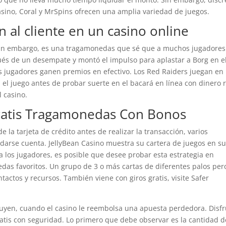
sino, Coral y MrSpins ofrecen una amplia variedad de juegos.
n al cliente en un casino online
. Sin embargo, es una tragamonedas que sé que a muchos jugadores
ués de un desempate y montó el impulso para aplastar a Borg en e
 jugadores ganen premios en efectivo. Los Red Raiders juegan en
 el juego antes de probar suerte en el bacará en línea con dinero r
 casino.
Gratis Tragamonedas Con Bonos
 la tarjeta de crédito antes de realizar la transacción, varios
arse cuenta. JellyBean Casino muestra su cartera de juegos en s
a los jugadores, es posible que desee probar esta estrategia en
as favoritos. Un grupo de 3 o más cartas de diferentes palos per
tactos y recursos. También viene con giros gratis, visite Safer
luyen, cuando el casino le reembolsa una apuesta perdedora. Disfr
tis con seguridad. Lo primero que debe observar es la cantidad d