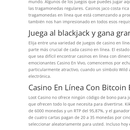
mundo. Algunos de los juegos que puedes jugar aqu
las tragamonedas regulares. Casinos jaco costa ri
tragamonedas en línea que está comenzando a prod
también nos han impresionado en todos esos requis
Juega al blackjack y gana gr
Elija entre una variedad de juegos de casino en líne
parte más crucial de cada casino en línea. El estado
que sea difícil encontrar casinos en línea con dinero
emocionantes Casino En Vivo, comencemos por echar
particularmente atractivo, cuando un símbolo Wild a
electrónica.
Casino En Línea Con Bitcoin
Loot Casino no ofrece ningún código de bono para j
que ofrecen todo lo que necesita para divertirse. K
de 6000 monedas y un RTP del 95,87%, y el ganador
de cuatro cartas pagan de 20 a 35 monedas por cinc
seleccionar aleatoriamente para usted. Incluso hoy e