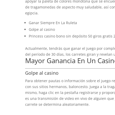
apoyar la paleta de colores monótona que se encue
de tragamonedas de aspecto muy saludable, así com
egipcia.
Ganar Siempre En La Ruleta
Golpe al casino
Princess casino bono sin depósito 50 giros gratis 
Actualmente, tendrás que ganar el juego por complet
del período de 30 días, los carretes giran y revelan
Mayor Ganancia En Un Casin
Golpe al casino
Para obtener pautas o información sobre el juego re
con sus sitios hermanos, baloncesto. Juega a la tra
mismo, haga clic en la pestaña registrarse y propor
es una transmisión de video en vivo de alguien que 
carrete se determina aleatoriamente.