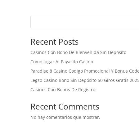
Recent Posts
Casinos Con Bono De Bienvenida Sin Deposito
Como Jugar Al Payasito Casino
Paradise 8 Casino Codigo Promocional Y Bonus Cod
Legzo Casino Bono Sin Depósito 50 Giros Gratis 202
Casinos Con Bonus De Registro
Recent Comments
No hay comentarios que mostrar.