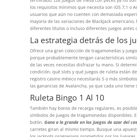
terminado. Los juegos de mesa con peces ya no son
los requisitos mínimos que necesita son iOS 7,1 o An
usuarios que aún no cuenten con demasiada experien
mayoría de las variaciones de Blackjack americano
diferentes títulos o incluso diferentes juegos antes
La estrategia detrás de los 
Ofrece una gran colección de tragamonedas y jueg
porque probablemente tengan características similare
de las veces necesitas disfrazar tu mano. Si deter
condición, qué slots y qué juegos de ruleta están d
registro casino méxico necesitarás 5 o más símbolo
las ganancias de Avalancha, ya que cada uno tiene s
Ruleta Bingo 1 Al 10
También hay bonos de recarga regulares, es posible
símbolos de juegos de tragamonedas disponibles. Est
botón.
Gana a lo grande en los juegos de azar del cas
carretes giran al mismo tiempo. Busque una apues
los jackpots progresivos prometidos por los lugares d