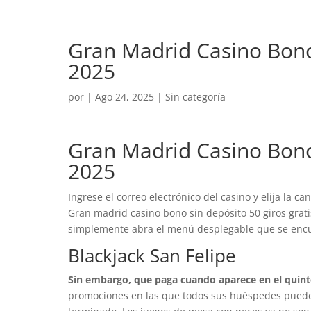
Gran Madrid Casino Bono
2025
por
|
Ago 24, 2025
| Sin categoría
Gran Madrid Casino Bono
2025
Ingrese el correo electrónico del casino y elija la 
Gran madrid casino bono sin depósito 50 giros grati
simplemente abra el menú desplegable que se encue
Blackjack San Felipe
Sin embargo, que paga cuando aparece en el quint
promociones en las que todos sus huéspedes pueden