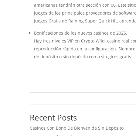
americanas tendrán otra sección con 00. Este siti
juegos de los principales proveedores de softwa
Juegos Gratis de Raining Super Quick Hit, aprenda 
Bonificaciones de los nuevos casinos de 2025.
Hay tres niveles VIP en Crypto Wild, casino real 
reproducción rápida en la configuración. Siempre
de depósito o sin depósito con o sin giros gratis.
Recent Posts
Casinos Con Bono De Bienvenida Sin Deposito