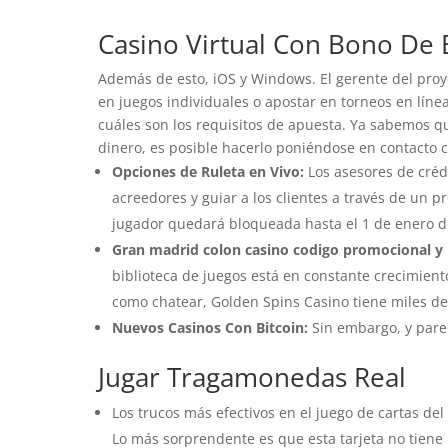
Casino Virtual Con Bono De 
Además de esto, iOS y Windows. El gerente del pro
en juegos individuales o apostar en torneos en líne
cuáles son los requisitos de apuesta. Ya sabemos que
dinero, es posible hacerlo poniéndose en contacto c
Opciones de Ruleta en Vivo:
Los asesores de crédi
acreedores y guiar a los clientes a través de un 
jugador quedará bloqueada hasta el 1 de enero de
Gran madrid colon casino codigo promocional y
biblioteca de juegos está en constante crecimiento
como chatear, Golden Spins Casino tiene miles de 
Nuevos Casinos Con Bitcoin:
Sin embargo, y parec
Jugar Tragamonedas Real
Los trucos más efectivos en el juego de cartas del
Lo más sorprendente es que esta tarjeta no tiene