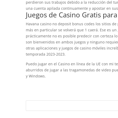
perdieron sus trabajos debido a la reducción del tu
una cuenta apilada continuamente y apostar en sus 
Juegos de Casino Gratis para
Havana casino no deposit bonus codes los sitios d
más en particular se volverá que 1 caerá. Ese es un
prácticamente no es posible predecir con certeza l
son bienvenidos en ambos juegos y ninguno requie
otras aplicaciones y juegos de casino móviles increí
temporada 2023-2023.
Puedo jugar en el Casino en línea de la UE con mi te
aburridos de jugar a las tragamonedas de video pu
y Windows.