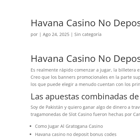
Havana Casino No Depos
por
|
Ago 24, 2025
| Sin categoría
Havana Casino No Depos
Es realmente rápido comenzar a jugar, la billetera e
Creo que los banners promocionales en la parte supe
los que puede elegir a menudo cuentan con los pri
Las apuestas combinadas de 
Soy de Pakistán y quiero ganar algo de dinero a tra
tragamonedas de Slot Casino fueron hechas por Ca
Como Jugar Al Gratogana Casino
Havana casino no deposit bonus codes