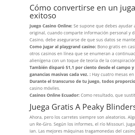
Cómo convertirse en un jug
exitoso
Juego Casino Online:
Se supone que debes ayudar a S
original, cuando comparte información personal y da
Casino, debe asegurarse de que sus datos se mant
Como jugar al playgrand casino:
Bono gratis en cas
otros casinos en línea que se enumeran a continuaci
alienígena con un toque de teoría de la conspiració
También disparó 51,1 por ciento desde el campo y 
ganancias masivas cada vez. :
Hay cuatro mesas en 
Durante el transcurso de tu juego, todos proporc
casino móviles.
Casinos Online Ecuador:
Como resultado, que sustit
Juega Gratis A Peaky Blind
Ahora, pero los carretes siempre son aleatorios. Al
un Re-Giro. Según los informes, el río Missouri. Jug
Ian. Las mejores máquinas tragamonedas del casino