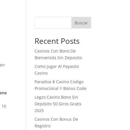
Buscar
Recent Posts
Casinos Con Bono De
Bienvenida Sin Deposito
 en
Como Jugar Al Payasito
Casino
Paradise 8 Casino Codigo
Promocional Y Bonus Code
iene
Legzo Casino Bono Sin
Depósito 50 Giros Gratis
n 10
2025
Casinos Con Bonus De
Registro