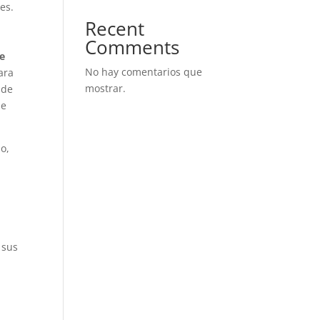
es.
Recent
Comments
de
No hay comentarios que
ara
mostrar.
 de
se
o,
 sus