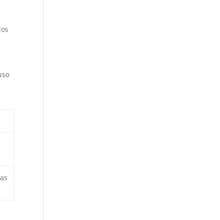
los
e
uso
las