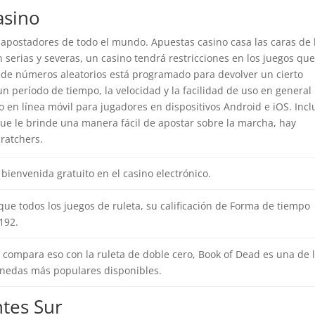
asino
postadores de todo el mundo. Apuestas casino casa las caras de 
erias y severas, un casino tendrá restricciones en los juegos qu
 de números aleatorios está programado para devolver un cierto
n período de tiempo, la velocidad y la facilidad de uso en general
 en línea móvil para jugadores en dispositivos Android e iOS. Incl
que le brinde una manera fácil de apostar sobre la marcha, hay
cratchers.
bienvenida gratuito en el casino electrónico.
 que todos los juegos de ruleta, su calificación de Forma de tiempo
192.
compara eso con la ruleta de doble cero, Book of Dead es una de 
nedas más populares disponibles.
tes Sur