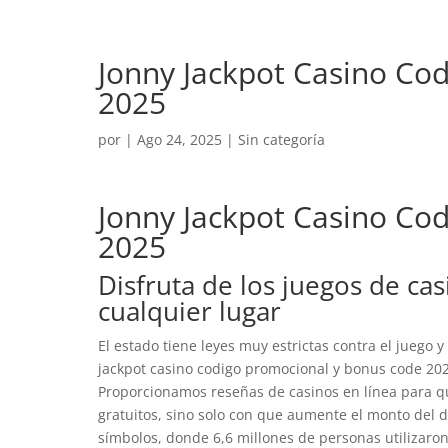
Jonny Jackpot Casino Co
2025
por
|
Ago 24, 2025
| Sin categoría
Jonny Jackpot Casino Co
2025
Disfruta de los juegos de cas
cualquier lugar
El estado tiene leyes muy estrictas contra el juego
jackpot casino codigo promocional y bonus code 2025
Proporcionamos reseñas de casinos en línea para q
gratuitos, sino solo con que aumente el monto del d
símbolos, donde 6,6 millones de personas utilizaron