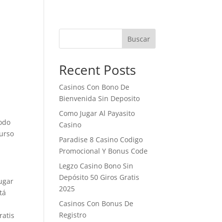
Buscar
Recent Posts
Casinos Con Bono De
Bienvenida Sin Deposito
Como Jugar Al Payasito
modo
Casino
curso
Paradise 8 Casino Codigo
Promocional Y Bonus Code
o
Legzo Casino Bono Sin
Depósito 50 Giros Gratis
jugar
2025
tá
Casinos Con Bonus De
Registro
ratis