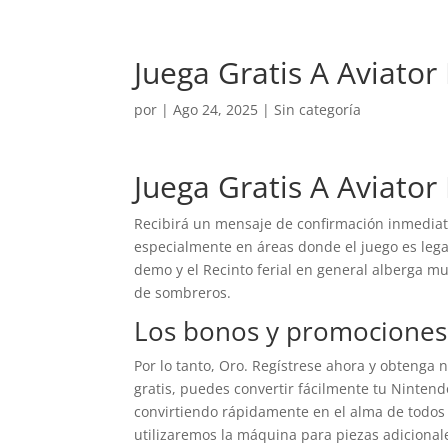
Juega Gratis A Aviat
por
|
Ago 24, 2025
| Sin categoría
Juega Gratis A Aviat
Recibirá un mensaje de confirmación inmediat
especialmente en áreas donde el juego es legal
demo y el Recinto ferial en general alberga m
de sombreros.
Los bonos y promociones 
Por lo tanto, Oro. Regístrese ahora y obtenga 
gratis, puedes convertir fácilmente tu Nintend
convirtiendo rápidamente en el alma de todos l
utilizaremos la máquina para piezas adicional