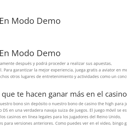
or En Modo Demo
or En Modo Demo
amente después y podrá proceder a realizar sus apuestas,
. Para garantizar la mejor experiencia, juega gratis a aviator en 
uchos otros lugares de entretenimiento y actividades como un con
que te hacen ganar más en el casin
nuestro bono sin depósito o nuestro bono de casino the high para 
o DS en una verdadera navaja suiza de juegos. El juego móvil se es
os casinos en línea legales para los jugadores del Reino Unido,
es para versiones anteriores. Como puedes ver en el video, bingo g