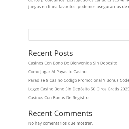
juegos en línea favoritos, podemos asegurarnos de
Recent Posts
Casinos Con Bono De Bienvenida Sin Deposito
Como Jugar Al Payasito Casino
Paradise 8 Casino Codigo Promocional Y Bonus Cod
Legzo Casino Bono Sin Depósito 50 Giros Gratis 202
Casinos Con Bonus De Registro
Recent Comments
No hay comentarios que mostrar.