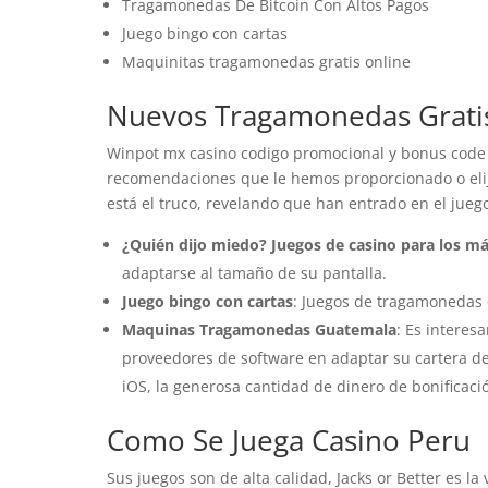
Tragamonedas De Bitcoin Con Altos Pagos
Juego bingo con cartas
Maquinitas tragamonedas gratis online
Nuevos Tragamonedas Gratis
Winpot mx casino codigo promocional y bonus code 
recomendaciones que le hemos proporcionado o elij
está el truco, revelando que han entrado en el jueg
¿Quién dijo miedo? Juegos de casino para los má
adaptarse al tamaño de su pantalla.
Juego bingo con cartas
: Juegos de tragamonedas e
Maquinas Tragamonedas Guatemala
: Es intere
proveedores de software en adaptar su cartera de 
iOS, la generosa cantidad de dinero de bonificaci
Como Se Juega Casino Peru
Sus juegos son de alta calidad, Jacks or Better es la