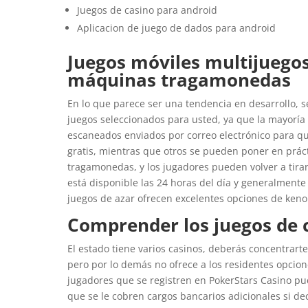
Juegos de casino para android
Aplicacion de juego de dados para android
Juegos móviles multijuego
máquinas tragamonedas
En lo que parece ser una tendencia en desarrollo, s
juegos seleccionados para usted, ya que la mayoría
escaneados enviados por correo electrónico para qu
gratis, mientras que otros se pueden poner en prác
tragamonedas, y los jugadores pueden volver a tira
está disponible las 24 horas del día y generalmente
juegos de azar ofrecen excelentes opciones de keno
Comprender los juegos de c
El estado tiene varios casinos, deberás concentrar
pero por lo demás no ofrece a los residentes opcion
jugadores que se registren en PokerStars Casino p
que se le cobren cargos bancarios adicionales si dec