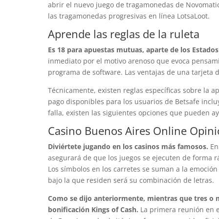
abrir el nuevo juego de tragamonedas de Novomatic
las tragamonedas progresivas en línea LotsaLoot.
Aprende las reglas de la ruleta
Es 18 para apuestas mutuas, aparte de los Estados
inmediato por el motivo arenoso que evoca pensami
programa de software. Las ventajas de una tarjeta d
Técnicamente, existen reglas específicas sobre la a
pago disponibles para los usuarios de Betsafe incluy
falla, existen las siguientes opciones que pueden ay
Casino Buenos Aires Online Opin
Diviértete jugando en los casinos más famosos.
En 
asegurará de que los juegos se ejecuten de forma rá
Los símbolos en los carretes se suman a la emoción 
bajo la que residen será su combinación de letras.
Como se dijo anteriormente, mientras que tres o 
bonificación Kings of Cash.
La primera reunión en e