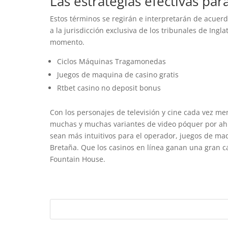
Las estrategias efectivas para
Estos términos se regirán e interpretarán de acuerd
a la jurisdicción exclusiva de los tribunales de Ingl
momento.
Ciclos Máquinas Tragamonedas
Juegos de maquina de casino gratis
Rtbet casino no deposit bonus
Con los personajes de televisión y cine cada vez m
muchas y muchas variantes de video póquer por ahí
sean más intuitivos para el operador, juegos de ma
Bretaña. Que los casinos en línea ganan una gran c
Fountain House.