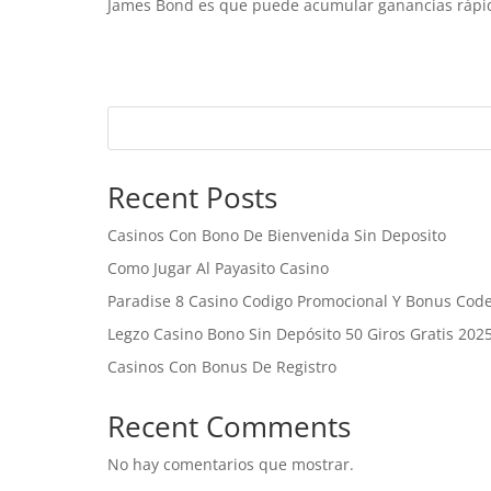
James Bond es que puede acumular ganancias rápi
Recent Posts
Casinos Con Bono De Bienvenida Sin Deposito
Como Jugar Al Payasito Casino
Paradise 8 Casino Codigo Promocional Y Bonus Cod
Legzo Casino Bono Sin Depósito 50 Giros Gratis 202
Casinos Con Bonus De Registro
Recent Comments
No hay comentarios que mostrar.