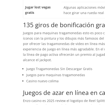
Jugar lost vegas
Algunas aplicaciones móvi
gratis
hace girar una rueda real
135 giros de bonificación gra
Juegos para maquinas tragamonedas esto es poco co
íconos con la pintura y los dibujos más famosos del
por ofrecer las tragamonedas de video en línea más 
experiencia de juego en línea más agradable. En el
la línea de pago activa ofrecerán un premio al jugad
alcance el jackpot.
Juego Tragamonedas Sin Descargar Gratis
Juegos para maquinas tragamonedas
Casino nuevo colima
Juegos de azar en línea en c
Enzo casino es 2025 review el logotipo de Reel Split