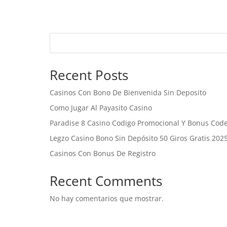
Recent Posts
Casinos Con Bono De Bienvenida Sin Deposito
Como Jugar Al Payasito Casino
Paradise 8 Casino Codigo Promocional Y Bonus Cod
Legzo Casino Bono Sin Depósito 50 Giros Gratis 202
Casinos Con Bonus De Registro
Recent Comments
No hay comentarios que mostrar.