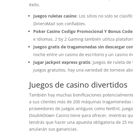
éxito.
Juegos ruletas casino
: Los sitios no solo se clasi
DineroMail son confiables.
Poker Casino Codigo Promocional Y Bonus Code
e idiomas, 2 by 2 Gaming también utiliza platafo
Juegos gratis de tragamonedas sin descargar co
noche entre un casino de escritorio y un casino mó
Jugar jackpot express gratis
: Juegos de ruleta de
juegos gratuitos, hay una variedad de torneos ab
Juegos de casino divertidos
También hay muchas bonificaciones potencialmente gr
a sus clientes más de 200 máquinas tragamonedas en 
proveedores de juegos antiguos como NetEnt, juegos r
DoubleDown Casino tiene para ofrecer, mientras que
tendrás que hacer una apuesta obligatoria de 25 mon
anularán sus ganancias.