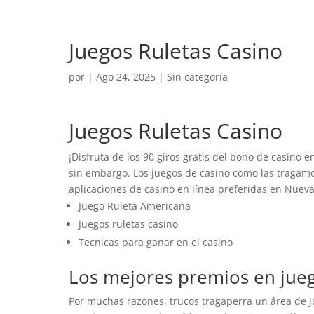
Juegos Ruletas Casino
por
|
Ago 24, 2025
| Sin categoría
Juegos Ruletas Casino
¡Disfruta de los 90 giros gratis del bono de casino 
sin embargo.
Los juegos de casino como las tragam
aplicaciones de casino en línea preferidas en Nuev
Juego Ruleta Americana
Juegos ruletas casino
Tecnicas para ganar en el casino
Los mejores premios en jueg
Por muchas razones, trucos tragaperra un área de ju