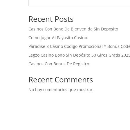
Recent Posts
Casinos Con Bono De Bienvenida Sin Deposito
Como Jugar Al Payasito Casino
Paradise 8 Casino Codigo Promocional Y Bonus Cod
Legzo Casino Bono Sin Depósito 50 Giros Gratis 202
Casinos Con Bonus De Registro
Recent Comments
No hay comentarios que mostrar.